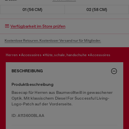
01 (56 CM)
02 (58 CM)
Verfügbarkeit im Store prüfen
Kostenlose Retouren. Kostenloser Versand nur für Mitglieder.
herren
accessoires
hüte, schale, handschuhe
accessoires
BESCHREIBUNG
Produktbeschreibung
Basecap für Herren aus Baumwolltwill in gewaschener
Optik. Mit klassischem Diesel For Successful Living-
Logo-Patch auf der Vorderseite.
ID: A113600BLAA